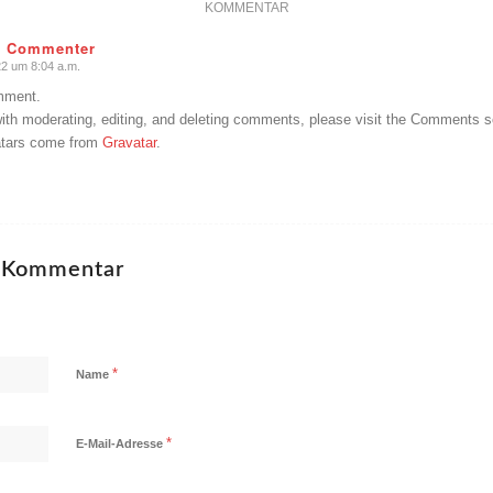
KOMMENTAR
s Commenter
2 um 8:04 a.m.
omment.
with moderating, editing, and deleting comments, please visit the Comments s
tars come from
Gravatar
.
n Kommentar
*
Name
*
E-Mail-Adresse