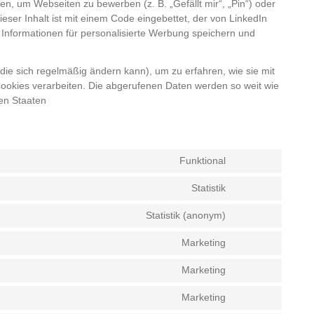
n, um Webseiten zu bewerben (z. B. „Gefällt mir“, „Pin“) oder
Dieser Inhalt ist mit einem Code eingebettet, der von LinkedIn
 Informationen für personalisierte Werbung speichern und
(die sich regelmäßig ändern kann), um zu erfahren, wie sie mit
Cookies verarbeiten. Die abgerufenen Daten werden so weit wie
ten Staaten
Funktional
Consent
to
Statistik
Consent
service
to
wordpress
Statistik (anonym)
Consent
service
to
google-
Marketing
Consent
service
analytics
to
burst-
Marketing
Consent
service
statistics
to
google-
Marketing
Consent
service
fonts