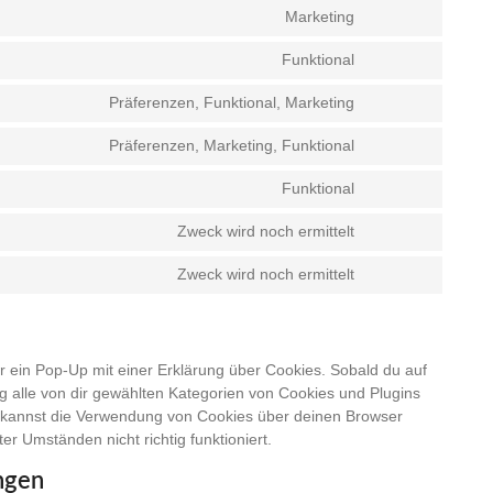
to
google-
Marketing
Consent
service
recaptcha
to
google-
Funktional
Consent
service
maps
to
youtube
Präferenzen, Funktional, Marketing
Consent
service
to
paypal
Präferenzen, Marketing, Funktional
Consent
service
to
hubspot
Funktional
Consent
service
to
linkedin
Zweck wird noch ermittelt
Consent
service
to
complianz
Zweck wird noch ermittelt
Consent
service
to
livechat
service
sonstiges
r ein Pop-Up mit einer Erklärung über Cookies. Sobald du auf
ung alle von dir gewählten Kategorien von Cookies und Plugins
u kannst die Verwendung von Cookies über deinen Browser
er Umständen nicht richtig funktioniert.
ungen