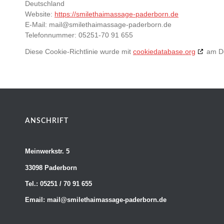
Deutschland
Website:
https://smilethaimassage-paderborn.de
E-Mail:
mail@
smilethaimassage-paderborn.de
Telefonnummer: 05251-70 91 655
Diese Cookie-Richtlinie wurde mit
cookiedatabase.org
am De
ANSCHRIFT
Meinwerkstr. 5
33098 Paderborn
Tel.: 05251 / 70 91 655
Email: mail@smilethaimassage-paderborn.de